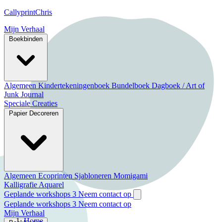
CallyprintChris
Mijn Verhaal
Boekbinden
Algemeen
Kindertekeningenboek
Bundelboek
Dagboek / Art of
Junk Journal
Speciale Creaties
Papier Decoreren
Algemeen
Ecoprinten
Sjabloneren
Momigami
Kalligrafie
Aquarel
Geplande workshops
3
Neem contact op
Geplande workshops
3
Neem contact op
Mijn Verhaal
Home