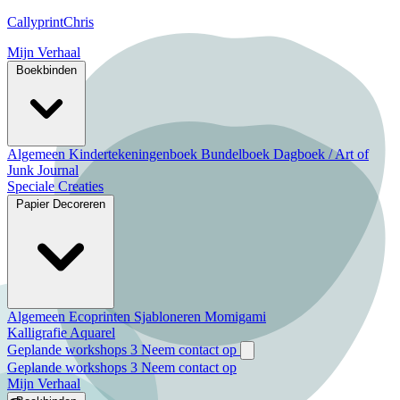
CallyprintChris
Mijn Verhaal
Boekbinden
Algemeen
Kindertekeningenboek
Bundelboek
Dagboek / Art of
Junk Journal
Speciale Creaties
Papier Decoreren
Algemeen
Ecoprinten
Sjabloneren
Momigami
Kalligrafie
Aquarel
Geplande workshops
3
Neem contact op
Geplande workshops
3
Neem contact op
Mijn Verhaal